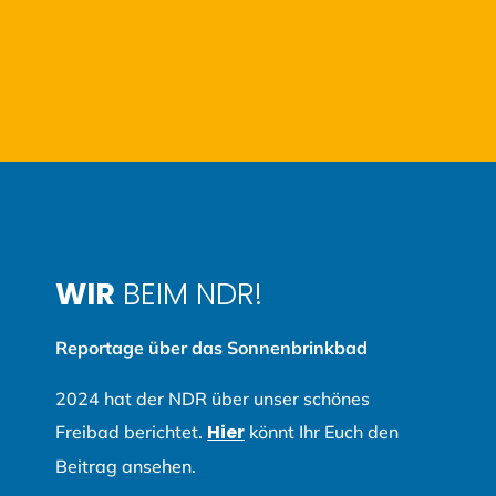
WIR
BEIM NDR!
Reportage über das Sonnenbrinkbad
2024 hat der NDR über unser schönes
Hier
Freibad berichtet.
könnt Ihr Euch den
Beitrag ansehen.