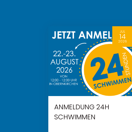
JUL
JUL
21
14
2026
2026
ANMELDUNG 24H
FTE
SCHWIMMEN