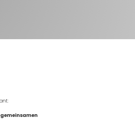
ant:
m
gemeinsamen