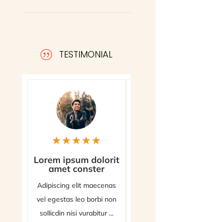
TESTIMONIAL
|
★
★
★
★
★
★
★
★
★
☆
Lorem ipsum dolorit
Porem ipsum dolorit
amet conster
amet conster
Adipiscing elit maecenas
Adipiscing elit maecenas
vel egestas leo borbi non
vel egestas leo borbi non
sollicdin nisi vurabitur ...
sollicdin nisi vurabitur ...