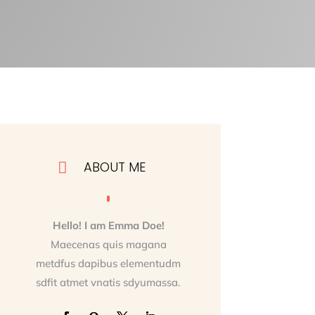
ABOUT ME

Hello! I am Emma Doe!
Maecenas quis magana
metdfus dapibus elementudm
sdfit atmet vnatis sdyumassa.