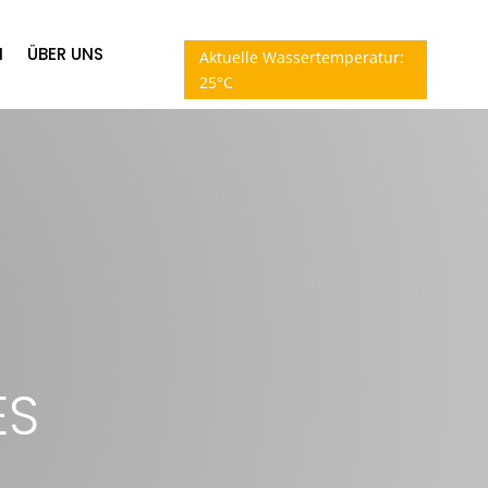
N
ÜBER UNS
Aktuelle Wassertemperatur:
25°C
ES