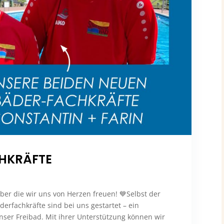
CHKRÄFTE
er die wir uns von Herzen freuen! 💙Selbst der
derfachkräfte sind bei uns gestartet – ein
nser Freibad. Mit ihrer Unterstützung können wir