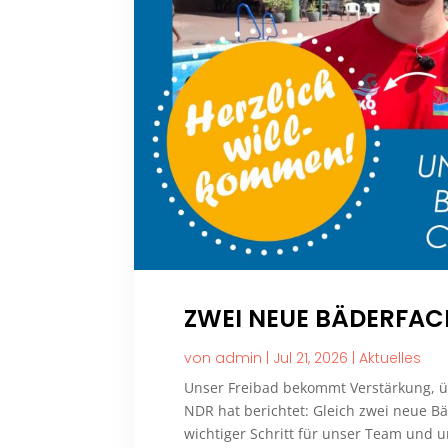
ZWEI NEUE BÄDERFA
von
admin
|
Jul 21, 2026
|
Aktuelles
Unser Freibad bekommt Verstärkung, üb
NDR hat berichtet: Gleich zwei neue Bä
wichtiger Schritt für unser Team und u